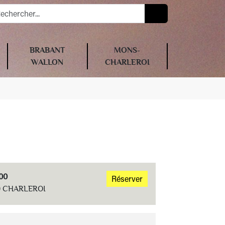
BRABANT
MONS-
WALLON
CHARLEROI
:00
Réserver
00 CHARLEROI