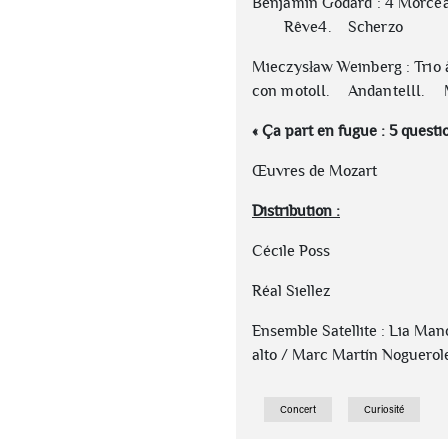
Benjamin Godard : 4 Morcea
Rêve4.
Scherzo
Mieczysław Weinberg : Trio 
con motoII.
AndanteIII.
« Ça part en fugue : 5 questi
Œuvres de Mozart
Distribution :
Cécile Poss
Réal Siellez
Ensemble Satellite : Lia Ma
alto / Marc Martín Noguerole
Concert
Curiosité