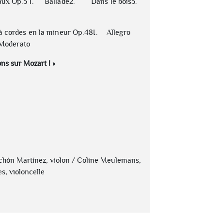
ux Op.5 1.
Ballade2.
Dans le bois3.
à cordes en la mineur Op.48I.
Allegro
Moderato
ons sur Mozart ! »
nchón Martínez, violon / Coline Meulemans,
s, violoncelle