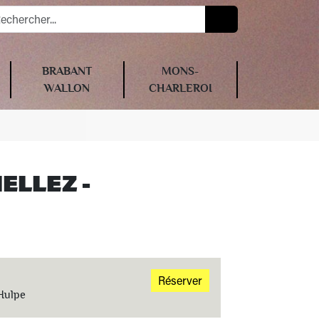
BRABANT
MONS-
WALLON
CHARLEROI
IELLEZ -
Réserver
 Hulpe