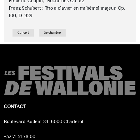
Frédéric Chopin, :Nocturnes Op. 62
Franz Schubert : Trio à clavier en mi bémol majeur, Op.
100, D. 929
Concert
De chambre
CONTACT
Boulevard Audent 24, 6000 Charleroi
+32 71 51 78 00