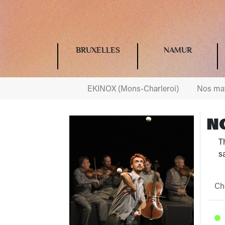
BRUXELLES
NAMUR
EKINOX (Mons-Charleroi)
Nos mat
N
Th
sa
Cho