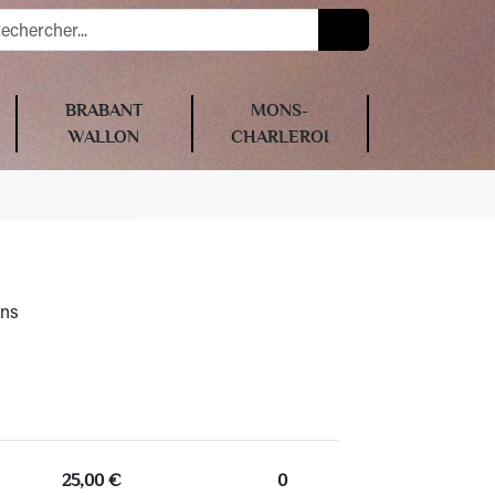
BRABANT
MONS-
WALLON
CHARLEROI
ons
25,00 €
0