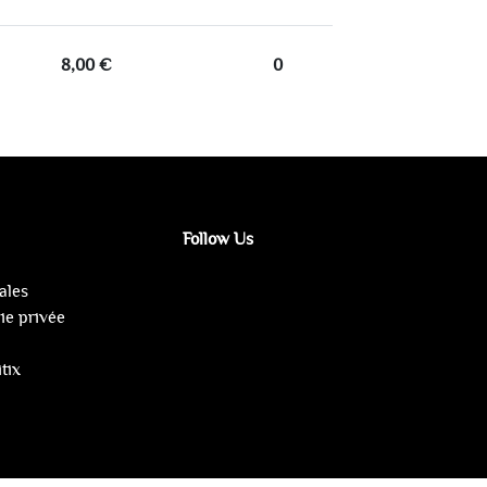
8,00 €
0
Follow Us
ales
vie privée
tix