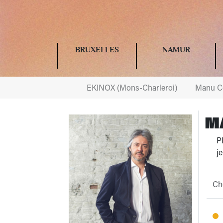
BRUXELLES
NAMUR
EKINOX (Mons-Charleroi)
Manu Co
M
PB
je
Cho