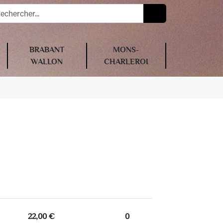
BRABANT
MONS-
WALLON
CHARLEROI
22,00 €
0